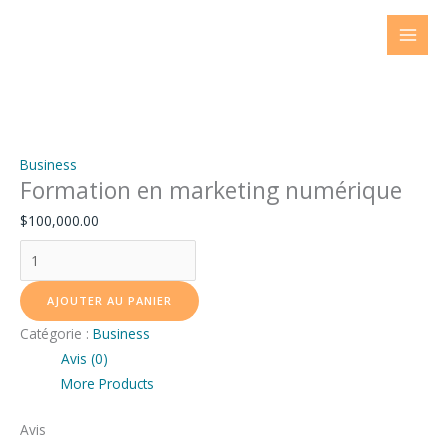
Aller
quantité
au
de
contenu
Formation
en
marketing
numérique
Business
Formation en marketing numérique
$
100,000.00
AJOUTER AU PANIER
Catégorie :
Business
Avis (0)
More Products
Avis