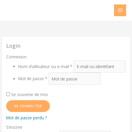
Aller
au
contenu
Login
Connexion
Nom d’utilisateur ou e-mail
*
Mot de passe
*
Se souvenir de moi
SE CONNECTER
Mot de passe perdu ?
S’inscrire